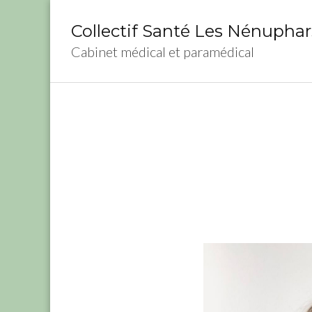
Aller
au
Collectif Santé Les Nénuphar
contenu
Cabinet médical et paramédical
(Pressez
Entrée)