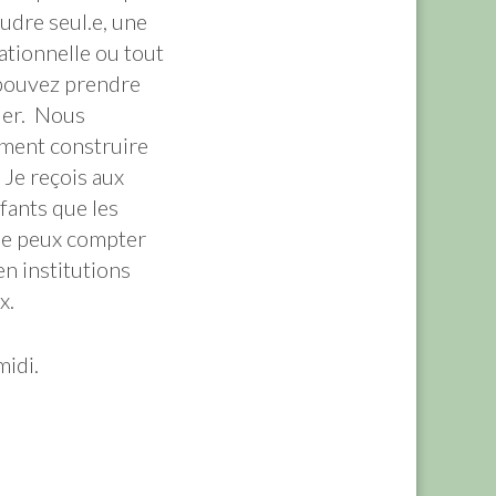
udre seul.e, une
lationnelle ou tout
 pouvez prendre
ler. Nous
ment construire
 Je reçois aux
fants que les
 Je peux compter
n institutions
ux.
midi.