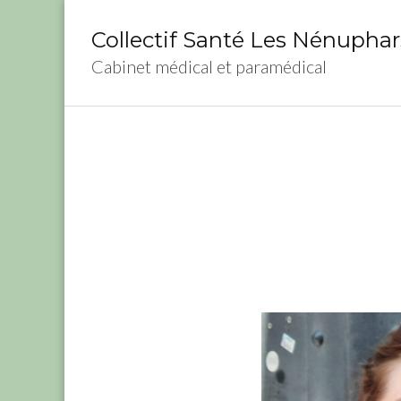
Aller
au
Collectif Santé Les Nénuphar
contenu
Cabinet médical et paramédical
(Pressez
Entrée)